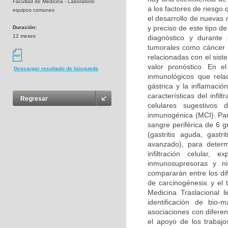
Facultad de Medicina - Laboratorio
a los factores de riesgo
equipos comunes
el desarrollo de nuevas
y preciso de este tipo d
Duración:
12 meses
diagnóstico y durante
tumorales como cáncer d
relacionadas con el sis
valor pronóstico. En e
Descargar resultado de búsqueda
inmunológicos que rela
gástrica y la inflamació
características del infi
Regresar
celulares sugestivos 
inmunogénica (MCI). Para
sangre periférica de 6 g
(gastritis aguda, gastri
avanzado), para determ
infiltración celular,
inmunosupresoras y ni
compararán entre los dif
de carcinogénesis y el 
Medicina Traslacional l
identificación de bio-
asociaciones con difere
el apoyo de los trabajo