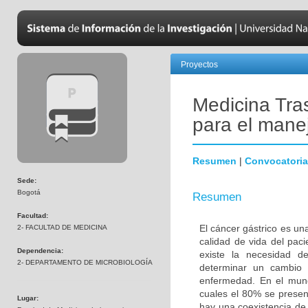
Proyectos
Medicina Tra
para el manej
Resumen
|
Convocatoria
Sede:
Bogotá
Resumen
Facultad:
El cáncer gástrico es un
2- FACULTAD DE MEDICINA
calidad de vida del pac
Dependencia:
existe la necesidad d
2- DEPARTAMENTO DE MICROBIOLOGÍA
determinar un cambio 
enfermedad. En el mun
cuales el 80% se presen
Lugar:
hay una coexistencia de