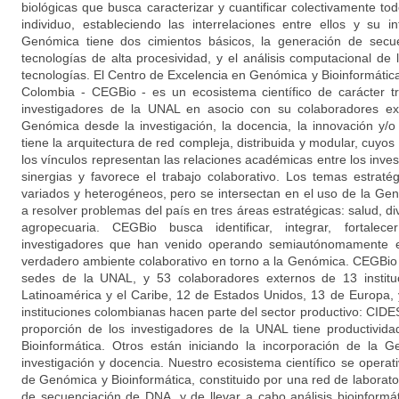
biológicas que busca caracterizar y cuantificar colectivamente t
individuo, estableciendo las interrelaciones entre ellos y su 
Genómica tiene dos cimientos básicos, la generación de sec
tecnologías de alta procesividad, y el análisis computacional de
tecnologías. El Centro de Excelencia en Genómica y Bioinformátic
Colombia - CEGBio - es un ecosistema científico de carácter tr
investigadores de la UNAL en asocio con su colaboradores ext
Genómica desde la investigación, la docencia, la innovación y/o
tiene la arquitectura de red compleja, distribuida y modular, cuyos
los vínculos representan las relaciones académicas entre los invest
sinergias y favorece el trabajo colaborativo. Los temas estra
variados y heterogéneos, pero se intersectan en el uso de la G
a resolver problemas del país en tres áreas estratégicas: salud, di
agropecuaria. CEGBio busca identificar, integrar, fortale
investigadores que han venido operando semiautónomamente e
verdadero ambiente colaborativo en torno a la Genómica. CEGBio 
sedes de la UNAL, y 53 colaboradores externos de 13 institu
Latinoamérica y el Caribe, 12 de Estados Unidos, 13 de Europa, y
instituciones colombianas hacen parte del sector productivo: CID
proporción de los investigadores de la UNAL tiene productivi
Bioinformática. Otros están iniciando la incorporación de la
investigación y docencia. Nuestro ecosistema científico se operat
de Genómica y Bioinformática, constituido por una red de laborat
de secuenciación de DNA, y de llevar a cabo análisis bioinform