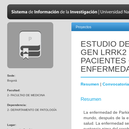
Proyectos
ESTUDIO DE
GEN LRRK2
PACIENTES
ENFERMEDA
Sede:
Bogotá
Resumen
|
Convocatoria
Facultad:
2- FACULTAD DE MEDICINA
Resumen
Dependencia:
2- DEPARTAMENTO DE PATOLOGÍA
La enfermedad de Parki
mundo, después de la e
salud. La enfermedad se
Lugar:
sustancia nigra del cere