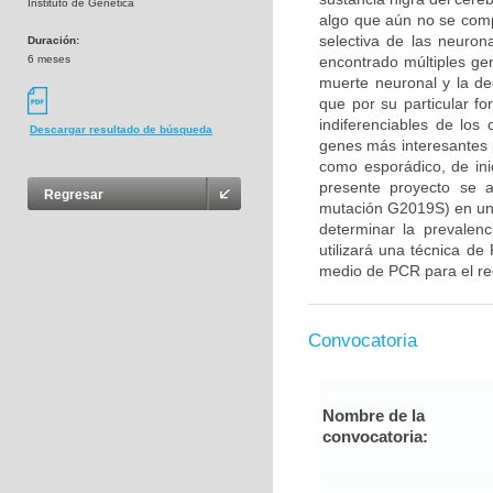
Instituto de Genética
algo que aún no se com
selectiva de las neuron
Duración:
6 meses
encontrado múltiples gen
muerte neuronal y la d
que por su particular f
indiferenciables de lo
Descargar resultado de búsqueda
genes más interesantes 
como esporádico, de ini
presente proyecto se 
Regresar
mutación G2019S) en un
determinar la prevalenc
utilizará una técnica de
medio de PCR para el rec
Convocatoria
Nombre de la
convocatoria: