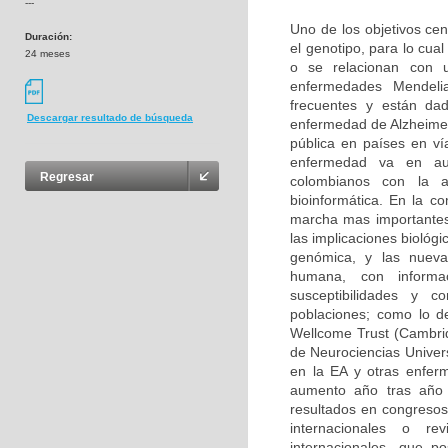
---
Uno de los objetivos cen
Duración:
el genotipo, para lo cu
24 meses
o se relacionan con u
enfermedades Mendeli
frecuentes y están da
Descargar resultado de búsqueda
enfermedad de Alzheimer
pública en países en ví
enfermedad va en aum
Regresar
colombianos con la 
bioinformática. En la c
marcha mas importantes
las implicaciones biológ
genómica, y las nuevas
humana, con informa
susceptibilidades y 
poblaciones; como lo d
Wellcome Trust (Cambri
de Neurociencias Univer
en la EA y otras enfer
aumento año tras año 
resultados en congresos 
internacionales o rev
internacionales, que p