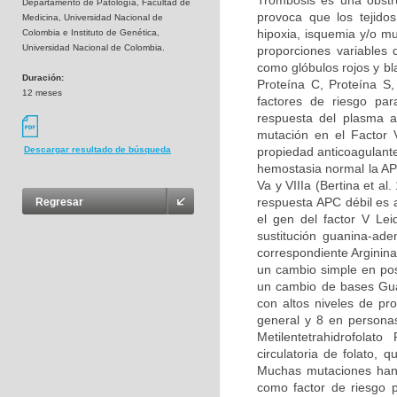
Trombosis es una obstru
Departamento de Patología, Facultad de
provoca que los tejidos
Medicina, Universidad Nacional de
hipoxia, isquemia y/o m
Colombia e Instituto de Genética,
Universidad Nacional de Colombia.
proporciones variables
como glóbulos rojos y bl
Duración:
Proteína C, Proteína S
12 meses
factores de riesgo par
respuesta del plasma a
mutación en el Factor 
propiedad anticoagulante
Descargar resultado de búsqueda
hemostasia normal la APC
Va y VIIIa (Bertina et al
respuesta APC débil es 
Regresar
el gen del factor V Le
sustitución guanina-ad
correspondiente Arginina
un cambio simple en pos
un cambio de bases Guan
con altos niveles de pr
general y 8 en persona
Metilentetrahidrofolat
circulatoria de folato,
Muchas mutaciones han 
como factor de riesgo p