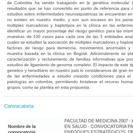
de Colombia ha venido trabajando en la genética molecular (
resultados que se han convertido en punto de referencia para o
estudios sobre enfermedades neurosiquiatricas se encuentran en 
no existen en nuestro medio, y son aun escasos en los países
múltiples marcadores y haplotípos en la clínica en las enferm
identificar un mayor porcentaje del riesgo genético para las mis
muestras de 100 casos para cada una de las 3 entidades anali
cuales se estudien la asociación de múltiples marcadores y haplo
factores de riesgo para demencia, movimientos anormales y 
muestra basada en la clínica en Bogotá. Adicionalmente se pl
caracterización y reclutamiento de familias informativas que posi
estudios de ligamiento de genoma completo. El impacto de este t
genetico y hereditario en nuestro pais lo consideramos de gran im
de las enfermedades a estudio creando condiciones para el 
patologías en colombia, permitiendo fortalecer el recurso human
grupos, como se plantea en esta propuesta.
Convocatoria
FACULTAD DE MEDICINA 2007 -
Nombre de la
EN SALUD - CONVOCATORIA PA
convocatoria:
ENFOQUES ESTRATÉGICOS, DE