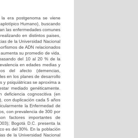
n la era postgenoma se viene
Haplotípico Humano), buscando
ctan las enfermedades comunes
ealizando en distintos paises,
ias de la Universidad Nacional
morfismos de ADN relacionados
 aumenta su promedio de vida.
 pasando del 10 al 20 % de la
 prevalencia en edades medias y
nos del afecto (demencias,
les en los planes de desarrollo
s y psiquiátricas se aproxima a
 estar mediado genéticamente.
deficiencia cognoscitiva (en
, con duplicación cada 5 años
ticularmente la Enfermedad de
os, con prevalencia de 300 por
 son factores importantes de
003); Bogotá D.C. presenta la
ico es del 30%. En la población
ias de la Universidad Nacional