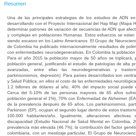
Resumen
Una de las principales estrategias de los estudios de ADN e
desarrollando con el Proyecto Internacional del Hap Map (Mapa 
determinar patrones de variación de secuencias de ADN que afe
y complejas en poblaciones Humanas. Estos esfuerzos se estan r
siendo escasos en los Latino Americanos. El Grupo de Neurocienc
de Colombia ha publicado internacionalmente resultados de poli
con enfermedades neurodegenerativas. En Colombia la población
Para el año 2015 la población mayor de 50 años se triplicará,
población general, justificando el estudio de patologías de alta
avanzadas, entre ellas las neurodegenerativas y trastor
parkinsonismos, depresión). Para países desarrollados son centra
y Salud Pública; en ellos el costo de las enfermedades neurológica
1.2 billones de dólares al año; 40% del impacto social puede
Cerca del 5-10% de las personas mayores de 65 años sufren 
población general el 1%), 70% con Enfermedad de Alzheimer (EA)
de la prevalencia después de 65 años. Los parkinsonismos, par
Parkinson (EP), ocupan el segundo lugar dentro de estos trastorn
100.000 habitantes/año. Igualmente, alteraciones afectivas
discapacidad (Estudio Nacional de Salud Mental en Colombia, 2
prevalencia más elevada (46.7%); la contribución del factor genét
colombiana, con un mestizaje particular, El Grupo de Neurocienc