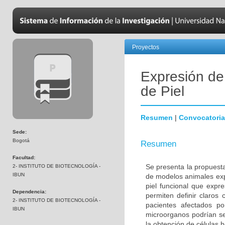
Proyectos
Expresión de
de Piel
Resumen
|
Convocatoria
Sede:
Bogotá
Resumen
Facultad:
Se presenta la propuesta
2- INSTITUTO DE BIOTECNOLOGÍA -
IBUN
de modelos animales exp
piel funcional que expr
Dependencia:
permiten definir claros 
2- INSTITUTO DE BIOTECNOLOGÍA -
pacientes afectados po
IBUN
microorganos podrían ser
la obtención de células 