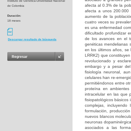
Instituto de Genética-Universidad Nacional
afecta al 0.3% de la po
de Colombia
afecta a unos 200.000 
Duración:
aumento de la població
18 meses
cuatro veces su prevalen
es una enfermedad compl
dificultado profundizar
de los avances en el t
Descargar resultado de búsqueda
genéticas mendelianas s
en los últimos años, se
LRRK2) que constituyen 
Regresar
revolucionado y esclar
embargo y a pesar del 
fisiología neuronal, a
celulares han re-emergi
permitiéndonos entre otr
proteína en ambientes 
intracelular en las qu
fisiopatológicos básicos
complejas, incluyendo
formulación, producción
nuevos blancos molecula
neuronas dopaminérgicas
asociados a las forma