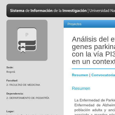
Proyectos
Análisis del 
genes parkin
con la vía PI
en un contex
Sede:
Bogotá
Resumen
|
Convocatoria
Facultad:
2- FACULTAD DE MEDICINA
Resumen
Dependencia:
2- DEPARTAMENTO DE PEDIATRÍA
La Enfermedad de Parki
Enfermedad de Alzheime
población adulta y anc
Lugar:
asociado a grandes pér