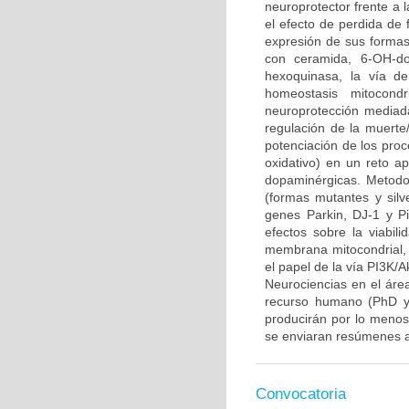
neuroprotector frente a
el efecto de perdida de 
expresión de sus formas 
con ceramida, 6-OH-do
hexoquinasa, la vía d
homeostasis mitocond
neuroprotección mediada
regulación de la muerte/
potenciación de los proce
oxidativo) en un reto 
dopaminérgicas. Metodo
(formas mutantes y sil
genes Parkin, DJ-1 y P
efectos sobre la viabili
membrana mitocondrial, l
el papel de la vía PI3K/A
Neurociencias en el áre
recurso humano (PhD y/
producirán por lo menos 
se enviaran resúmenes a
Convocatoria