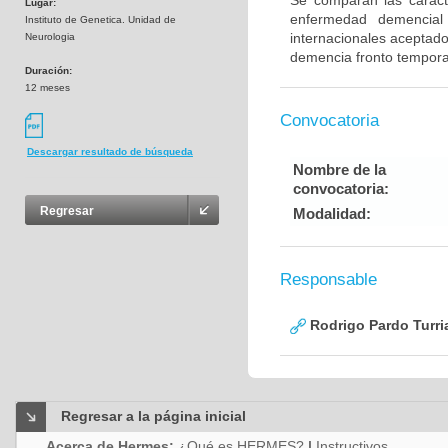
Se comparan las caracte
Lugar:
enfermedad demencial 
Instituto de Genetica. Unidad de
internacionales aceptad
Neurologia
demencia fronto tempora
Duración:
12 meses
Convocatoria
Descargar resultado de búsqueda
Nombre de la
convocatoria:
Regresar
Modalidad:
Responsable
Rodrigo Pardo Turri
Regresar a la página inicial
Acerca de Hermes:
¿Qué es HERMES?
|
Instructivos