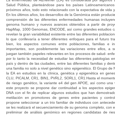
La enfermedad de Alzheimer (EA) es considerada por algunos
Salud Pública, planteándose para los países Latinoamericanos
próximos años, todo esto relacionado con la expectativa de vida y
En los últimos años, los desarrollos de la Genómica están produc
comprensión de las diferentes enfermedades humanas incluyend
genoma humano y nuevos avances obtenidos a partir de proye
HapMap, 1000 Genomas, ENCODE, así como grandes estudios cas
revelan la gran variabilidad existente entre las diferentes poblacione
lo que conllevaría a tener diferentes enfoques para el futuro tr
bien, los aspectos comunes entre poblaciones, familias e i
importantes, son posiblemente las variaciones entre ellos, a s
juegan también papeles relevantes en los procesos de salud- enfe
por lo tanto la necesidad de estudiar las diferentes patologías e
país y dentro de las ciudades, entre las diferentes familias y den
una familia no solo a nivel genético sino epigenético. El Grupo de
la EA en estudios en la clínica, genética y epigenética en g
CLU, PICALM, CR1, BIN1, PVRL2, SORL1, CR1.Hasta el momento 
de riesgo genético, la variante e4 del gen APOE, así como un
este proyecto se propone dar continuidad a los aspectos epigen
DNA con el fin de replicar algunos estudios que han demostrado
metilación en promotores de genes entre pacientes y contro
propone seleccionar a un trio familiar de individuos con anteced
se les realizará el secuenciamiento de su genoma completo, con el
preliminar de análisis genómico en regiones candidatas de ri