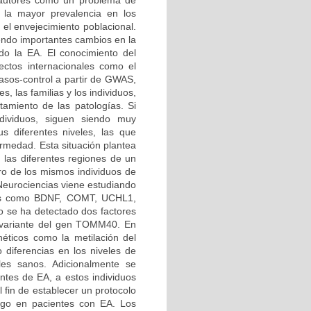
 autores como un problema de
 la mayor prevalencia en los
 el envejecimiento poblacional.
iendo importantes cambios en la
o la EA. El conocimiento del
ctos internacionales como el
os-control a partir de GWAS,
s, las familias y los individuos,
atamiento de las patologías. Si
ndividuos, siguen siendo muy
us diferentes niveles, las que
rmedad. Esta situación plantea
n las diferentes regiones de un
tro de los mismos individuos de
 Neurociencias viene estudiando
enes como BDNF, COMT, UCHL1,
se ha detectado dos factores
a variante del gen TOMM40. En
éticos como la metilación del
 diferencias en los niveles de
les sanos. Adicionalmente se
entes de EA, a estos individuos
 fin de establecer un protocolo
esgo en pacientes con EA. Los