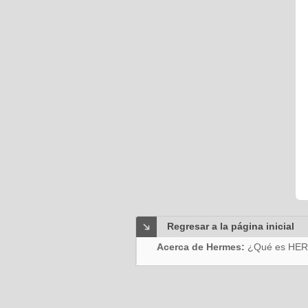
Regresar a la página inicial
Acerca de Hermes:
¿Qué es HE