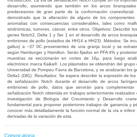
Introducción: La vía de señalización Notch cumple un rol importan
desarrollo, asumiendo que también en los arcos branquiales 
predecesores de gran parte de la conformación craneofacial. 
demostrado que la alteración de alguno de los componentes 
anomalías con consecuencias considerables, tales como malf
sindrómicas, tumores, cáncer, entre otros. Objetivos: Describir l
genes Notch2, Delta 1 y Ser 1 en el desarrollo de arcos branquia
embriones de pollo (estadios de HH14 a HH23). Métodos: Se incu
gallus) a ~37 0C provenientes de una granja local y se extraer
según Hamburger y Hamilton. Serán fijados en PFA 4% y posteriorm
muestras se seccionarán en cortes de 16µ, para luego anali
electrónico marca Kaika®. Los plásmidos se obtendrán del grupo d
Universidad de Pompeu Favra de Barcelona, y se analizarán los g
Delta1 (Dll1). Resultados: Se espera describir la expresión de lo
de señalización Notch durante el desarrollo de arcos farínge
embriones de pollo, datos que servirán para complementar 
señalización Notch obtenida en trabajos anteriormente realizados 
investigación de Biología del Crecimiento y Desarrollo cran
fundamental para proponer posteriores trabajos de ganancia y pé
conocer más detalladamente la función normal de la vía e inferir 
derivadas de la variación de esta.
Convocatoria