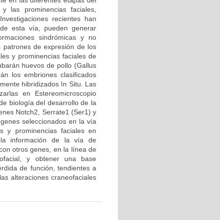
te en las diferentes etapas del
y las prominencias faciales,
Investigaciones recientes han
de esta vía, pueden generar
ormaciones sindrómicas y no
os patrones de expresión de los
les y prominencias faciales de
barán huevos de pollo (Gallus
án los embriones clasificados
ente hibridizados In Situ. Las
zarlas en Estereomicroscopio
e biología del desarrollo de la
enes Notch2, Serrate1 (Ser1) y
s genes seleccionados en la vía
os y prominencias faciales en
la información de la vía de
con otros genes, en la línea de
eofacial, y obtener una base
rdida de función, tendientes a
las alteraciones craneofaciales