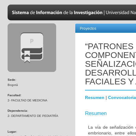
Proyectos
“PATRONES
COMPONENT
SEÑALIZAC
DESARROLL
FACIALES Y
Sede:
Bogotá
Facultad:
Resumen
|
Convocatoria
2- FACULTAD DE MEDICINA
Dependencia:
Resumen
2- DEPARTAMENTO DE PEDIATRÍA
La vía de señalización 
Lugar:
embrionario, entre ello