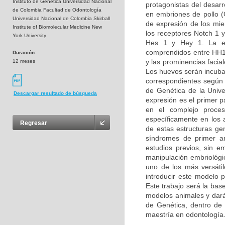
Instituto de Genética Universidad Nacional
protagonistas del desarro
de Colombia Facultad de Odontología
en embriones de pollo (G
Universidad Nacional de Colombia Skirball
de expresión de los miem
Institute of Biomolecular Medicine New
los receptores Notch 1 y
York University
Hes 1 y Hey 1. La ex
comprendidos entre HH14
Duración:
y las prominencias facia
12 meses
Los huevos serán incuba
correspondientes según l
de Genética de la Unive
Descargar resultado de búsqueda
expresión es el primer 
en el complejo proces
específicamente en los 
Regresar
de estas estructuras ge
síndromes de primer ar
estudios previos, sin e
manipulación embriológic
uno de los más versáti
introducir este modelo 
Este trabajo será la bas
modelos animales y dará 
de Genética, dentro de l
maestría en odontología