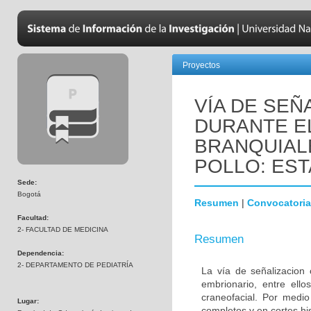
Proyectos
VÍA DE SEÑ
DURANTE E
BRANQUIAL
POLLO: EST
Sede:
Bogotá
Resumen
|
Convocatoria
Facultad:
2- FACULTAD DE MEDICINA
Resumen
Dependencia:
2- DEPARTAMENTO DE PEDIATRÍA
La vía de señalizacion 
embrionario, entre ello
craneofacial. Por medio
Lugar:
completos y en cortes hi