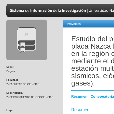
Proyectos
Estudio del 
placa Nazca 
en la región
mediante el 
estación mult
Sede:
Bogotá
sísmicos, elé
Facultad:
gases).
2- FACULTAD DE CIENCIAS
Dependencia:
Resumen
|
Convocatoria
2- DEPARTAMENTO DE GEOCIENCIAS
Resumen
Lugar: