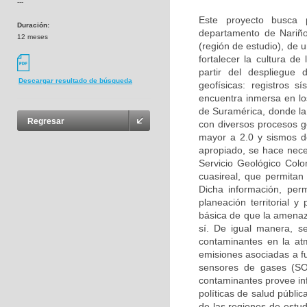
---
Este proyecto busca 
Duración:
departamento de Nariño
12 meses
(región de estudio), de 
fortalecer la cultura de 
partir del despliegue 
Descargar resultado de búsqueda
geofísicas: registros 
encuentra inmersa en lo
de Suramérica, donde la
Regresar
con diversos procesos 
mayor a 2.0 y sismos d
apropiado, se hace nece
Servicio Geológico Col
cuasireal, que permitan
Dicha información, per
planeación territorial y
básica de que la amenaz
sí. De igual manera, s
contaminantes en la atm
emisiones asociadas a f
sensores de gases (S
contaminantes provee inf
políticas de salud públi
de las regiones de estu