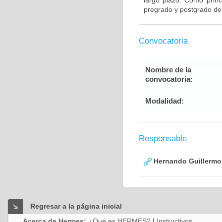
largo plazo. Como princ
pregrado y postgrado de
Convocatoria
Nombre de la
convocatoria:
Modalidad:
Responsable
Hernando Guillermo 
Regresar a la página inicial
Acerca de Hermes:
¿Qué es HERMES?
|
Instructivos