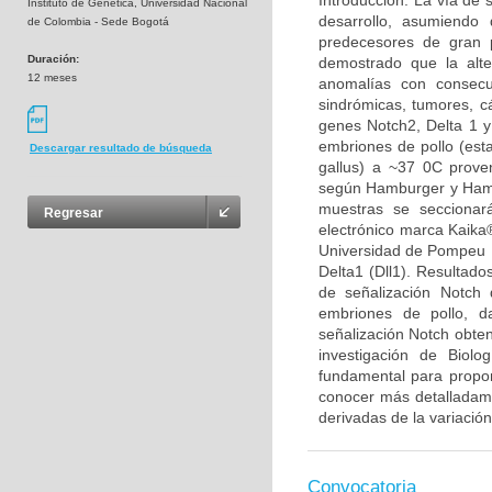
Introducción: La vía de 
Instituto de Genética, Universidad Nacional
desarrollo, asumiendo 
de Colombia - Sede Bogotá
predecesores de gran p
Duración:
demostrado que la alt
12 meses
anomalías con consecu
sindrómicas, tumores, cá
genes Notch2, Delta 1 y
embriones de pollo (est
Descargar resultado de búsqueda
gallus) a ~37 0C proven
según Hamburger y Hamil
muestras se seccionar
Regresar
electrónico marca Kaika®
Universidad de Pompeu F
Delta1 (Dll1). Resultado
de señalización Notch 
embriones de pollo, d
señalización Notch obten
investigación de Biolo
fundamental para propon
conocer más detalladamen
derivadas de la variación
Convocatoria