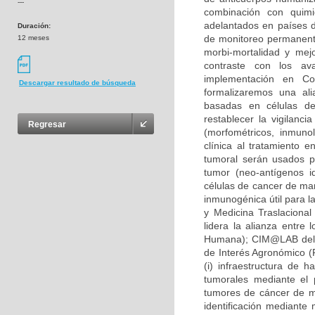
---
combinación con quimio
adelantados en países d
Duración:
de monitoreo permanente
12 meses
morbi-mortalidad y mej
contraste con los av
implementación en Co
Descargar resultado de búsqueda
formalizaremos una ali
basadas en células den
restablecer la vigilanci
Regresar
(morfométricos, inmunol
clínica al tratamiento
tumoral serán usados pa
tumor (neo-antígenos i
células de cancer de mam
inmunogénica útil para l
y Medicina Traslacional
lidera la alianza entre 
Humana); CIM@LAB del i
de Interés Agronómico (F
(i) infraestructura de 
tumorales mediante el 
tumores de cáncer de ma
identificación mediante 