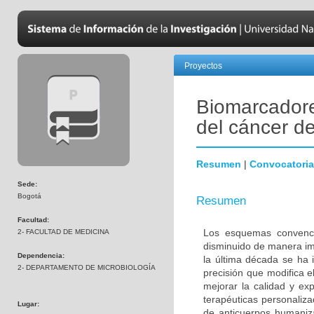
Proyectos
Biomarcadore
del cáncer 
Resumen
|
Convocatoria
Sede:
Bogotá
Resumen
Facultad:
Los esquemas convenci
2- FACULTAD DE MEDICINA
disminuido de manera im
Dependencia:
la última década se ha 
2- DEPARTAMENTO DE MICROBIOLOGÍA
precisión que modifica e
mejorar la calidad y ex
terapéuticas personalizad
Lugar:
de anticuerpos humaniza