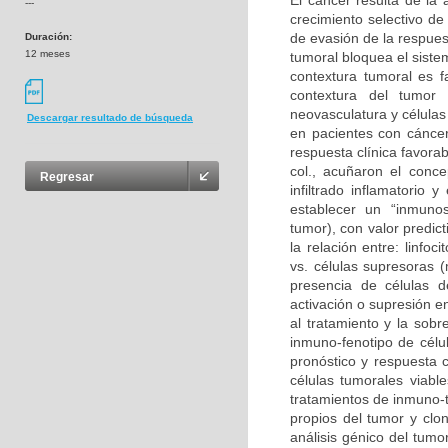
El cáncer resulta de la
---
crecimiento selectivo de
de evasión de la respues
Duración:
12 meses
tumoral bloquea el sist
contextura tumoral es f
contextura del tumor 
neovasculatura y células
Descargar resultado de búsqueda
en pacientes con cáncer
respuesta clínica favora
col., acuñaron el conce
Regresar
infiltrado inflamatorio
establecer un “inmunosc
tumor), con valor predic
la relación entre: linf
vs. células supresoras (
presencia de células 
activación o supresión e
al tratamiento y la sobre
inmuno-fenotipo de célul
pronóstico y respuesta c
células tumorales viabl
tratamientos de inmuno-t
propios del tumor y clon
análisis génico del tumo