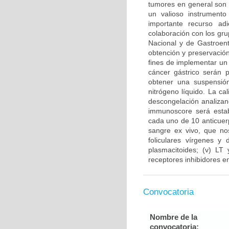
tumores en general son 
un valioso instrument
importante recurso ad
colaboración con los gru
Nacional y de Gastroent
obtención y preservación
fines de implementar un
cáncer gástrico serán 
obtener una suspensión
nitrógeno líquido. La ca
descongelación analizand
immunoscore será estab
cada uno de 10 anticuer
sangre ex vivo, que nos
foliculares vírgenes y 
plasmacitoides; (v) LT
receptores inhibidores en
Convocatoria
Nombre de la
convocatoria: