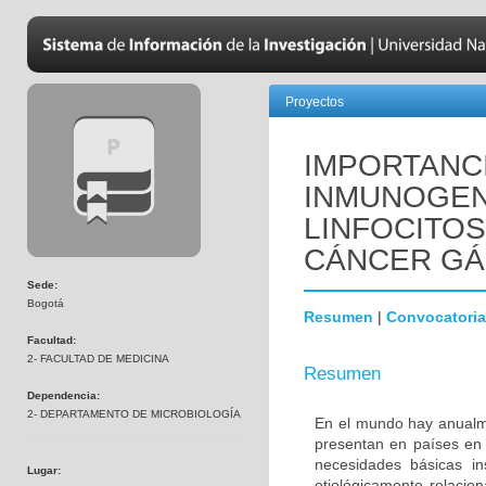
Proyectos
IMPORTANC
INMUNOGENI
LINFOCITOS
CÁNCER GÁ
Sede:
Bogotá
Resumen
|
Convocatoria
Facultad:
2- FACULTAD DE MEDICINA
Resumen
Dependencia:
2- DEPARTAMENTO DE MICROBIOLOGÍA
En el mundo hay anualm
presentan en países en v
necesidades básicas in
Lugar:
etiológicamente relacion