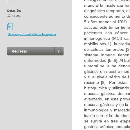
---
mundial la incidencia h
diagnóstico temprano, e
Duración:
12 meses
consecuente aumento de 
5 años menor al 10%). 
activas, este tumor tien
pacientes con cáncer
Descargar resultado de búsqueda
inmunogénica (MCI) car
mobility box-1), la prod
de células tumorales [3,
Regresar
sistema inmune tienen
enfermedad [5, 6]. Al ba
tumoral se le ha denomi
gástrico en nuestro med
y si el nivele sérico d
reciente [9]. Por estas
histoquimica y utilizand
mucosa gástrica de paci
avanzado, en este proyect
mucosa gástrica y (ii) l
inmunológica y marcador
lesión con el fin de iden
se surtirá en tres eta
gastritis crónica, metapla