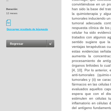
---
convirtiéndose en un pro
han sido la base del tr
Duración:
la quimioterapia y alg
12 meses
tumorales induciendo un 
tumoral adecuada cont
respuesta clínica de lo
Descargar resultado de búsqueda
celular ha sido eviden
tratados con algunos ag
sentido sugiere que la
Regresar
ventajas terapéuticas c
estas evidencias señala
aumenta la concentraci
procesamiento de antíge
órganos linfoides lo cua
[4, 10]. Por lo anterior
anti-tumorales (quimio
tumorales y (ii) se cara
fármacos en las células 
evaluados aquellos cap
espera que con el dise
estimulen en células 
inflamatorio en células
del antígeno fundamenta