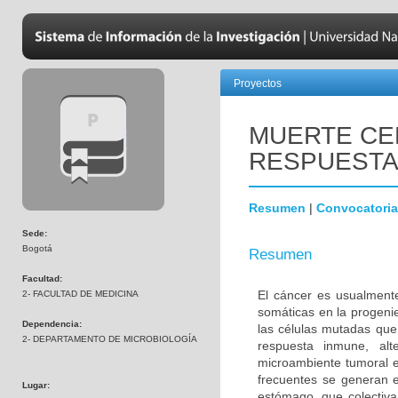
Proyectos
MUERTE CE
RESPUESTA
Resumen
|
Convocatoria
Sede:
Bogotá
Resumen
Facultad:
El cáncer es usualment
2- FACULTAD DE MEDICINA
somáticas en la progenie
Dependencia:
las células mutadas que
2- DEPARTAMENTO DE MICROBIOLOGÍA
respuesta inmune, alte
microambiente tumoral e
frecuentes se generan en
Lugar:
estómago, que colectiv