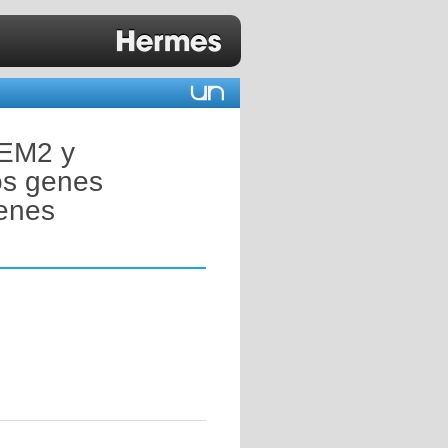
REM2 y
os genes
denes