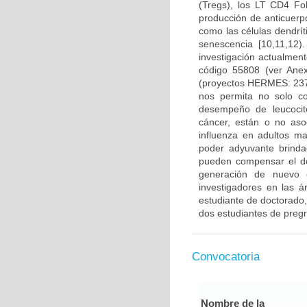
(Tregs), los LT CD4 Fo
producción de anticuerp
como las células dendrí
senescencia [10,11,12
investigación actualmen
código 55808 (ver Ane
(proyectos HERMES: 237
nos permita no solo co
desempeño de leucocito
cáncer, están o no aso
influenza en adultos m
poder adyuvante brinda
pueden compensar el d
generación de nuevo c
investigadores en las á
estudiante de doctorado,
dos estudiantes de preg
Convocatoria
Nombre de la