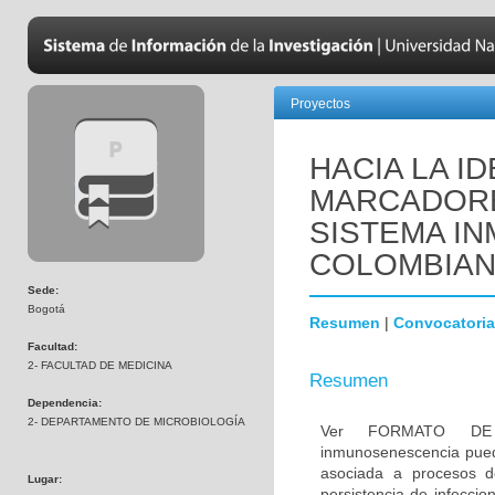
Proyectos
HACIA LA I
MARCADORE
SISTEMA IN
COLOMBIA
Sede:
Bogotá
Resumen
|
Convocatoria
Facultad:
2- FACULTAD DE MEDICINA
Resumen
Dependencia:
2- DEPARTAMENTO DE MICROBIOLOGÍA
Ver FORMATO DE
inmunosenescencia pued
asociada a procesos de
Lugar:
persistencia de infeccio