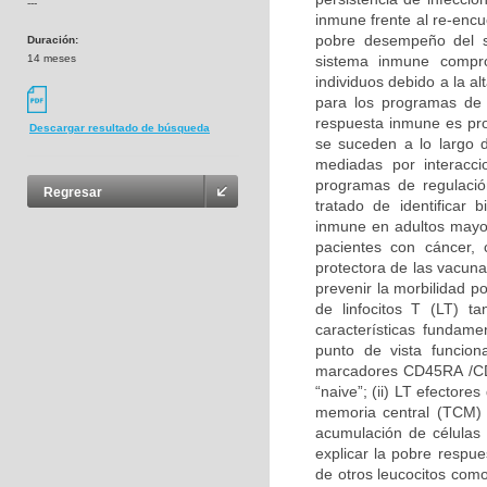
---
inmune frente al re-encu
pobre desempeño del 
Duración:
14 meses
sistema inmune compro
individuos debido a la a
para los programas de 
respuesta inmune es pro
Descargar resultado de búsqueda
se suceden a lo largo d
mediadas por interacc
programas de regulació
Regresar
tratado de identificar
inmune en adultos mayo
pacientes con cáncer, 
protectora de las vacun
prevenir la morbilidad p
de linfocitos T (LT) 
características fundam
punto de vista funciona
marcadores CD45RA /CD4
“naive”; (ii) LT efectore
memoria central (TCM) 
acumulación de células
explicar la pobre respu
de otros leucocitos co