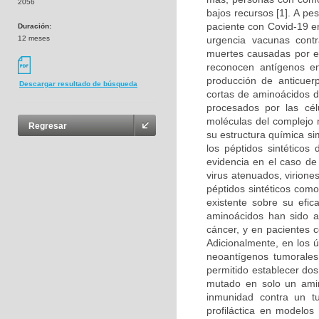
2056
bajos recursos [1]. A p
paciente con Covid-19 en
Duración:
12 meses
urgencia vacunas cont
muertes causadas por es
reconocen antígenos en
producción de anticuer
Descargar resultado de búsqueda
cortas de aminoácidos d
procesados por las cél
moléculas del complejo m
Regresar
su estructura química si
los péptidos sintéticos
evidencia en el caso d
virus atenuados, virion
péptidos sintéticos com
existente sobre su efic
aminoácidos han sido a
cáncer, y en pacientes c
Adicionalmente, en los 
neoantígenos tumorales 
permitido establecer do
mutado en solo un amino
inmunidad contra un t
profiláctica en modelos