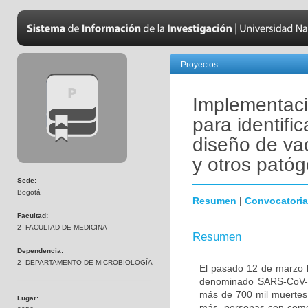
Proyectos
Implementació
para identific
diseño de va
y otros pató
Sede:
Bogotá
Resumen
|
Convocatoria
Facultad:
2- FACULTAD DE MEDICINA
Resumen
Dependencia:
2- DEPARTAMENTO DE MICROBIOLOGÍA
El pasado 12 de marzo l
denominado SARS-CoV-2
más de 700 mil muertes 
Lugar:
más, personas con comor