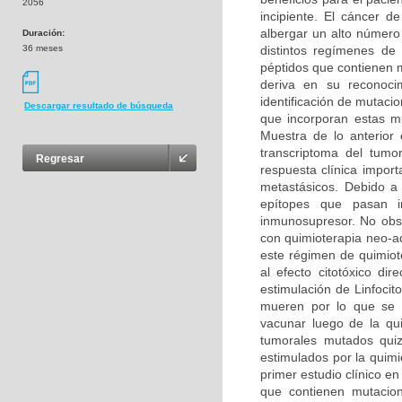
2056
incipiente. El cáncer 
albergar un alto número
Duración:
36 meses
distintos regímenes de
péptidos que contienen 
deriva en su reconoci
identificación de mutaci
Descargar resultado de búsqueda
que incorporan estas mu
Muestra de lo anterior
transcriptoma del tumo
Regresar
respuesta clínica impo
metastásicos. Debido a
epítopes que pasan i
inmunosupresor. No obst
con quimioterapia neo-a
este régimen de quimiote
al efecto citotóxico di
estimulación de Linfoci
mueren por lo que se 
vacunar luego de la qui
tumorales mutados quizá
estimulados por la quimi
primer estudio clínico 
que contienen mutacio