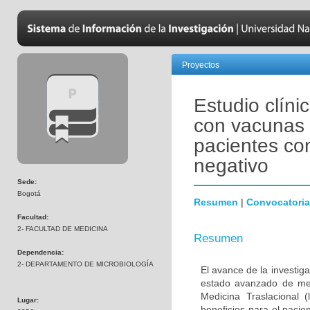
Proyectos
Estudio clíni
con vacunas 
pacientes co
negativo
Sede:
Bogotá
Resumen
|
Convocatoria
Facultad:
2- FACULTAD DE MEDICINA
Resumen
Dependencia:
2- DEPARTAMENTO DE MICROBIOLOGÍA
El avance de la investig
estado avanzado de met
Medicina Traslacional 
Lugar:
beneficios para el pacie