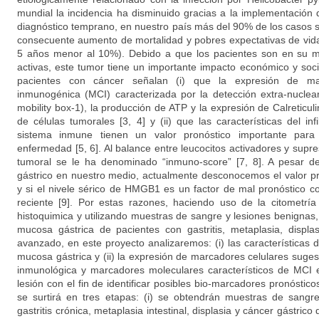
mundial la incidencia ha disminuido gracias a la implementación 
diagnóstico temprano, en nuestro país más del 90% de los casos s
consecuente aumento de mortalidad y pobres expectativas de vida
5 años menor al 10%). Debido a que los pacientes son en su m
activas, este tumor tiene un importante impacto económico y socia
pacientes con cáncer señalan (i) que la expresión de ma
inmunogénica (MCI) caracterizada por la detección extra-nucle
mobility box-1), la producción de ATP y la expresión de Calreticuli
de células tumorales [3, 4] y (ii) que las características del inf
sistema inmune tienen un valor pronóstico importante para 
enfermedad [5, 6]. Al balance entre leucocitos activadores y supres
tumoral se le ha denominado “inmuno-score” [7, 8]. A pesar de 
gástrico en nuestro medio, actualmente desconocemos el valor p
y si el nivele sérico de HMGB1 es un factor de mal pronóstico c
reciente [9]. Por estas razones, haciendo uso de la citometría
histoquimica y utilizando muestras de sangre y lesiones benignas
mucosa gástrica de pacientes con gastritis, metaplasia, displas
avanzado, en este proyecto analizaremos: (i) las características de
mucosa gástrica y (ii) la expresión de marcadores celulares suges
inmunológica y marcadores moleculares característicos de MCI e
lesión con el fin de identificar posibles bio-marcadores pronóstico
se surtirá en tres etapas: (i) se obtendrán muestras de sangr
gastritis crónica, metaplasia intestinal, displasia y cáncer gástrico d