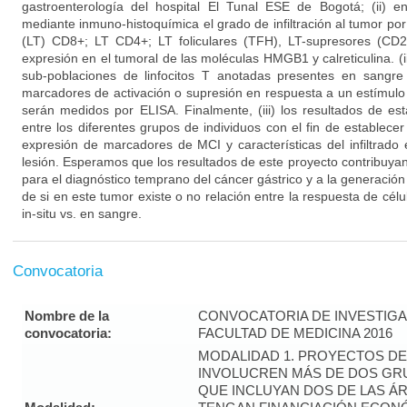
gastroenterología del hospital El Tunal ESE de Bogotá; (ii) e
mediante inmuno-histoquímica el grado de infiltración al tumor por
(LT) CD8+; LT CD4+; LT foliculares (TFH), LT-supresores (C
expresión en el tumoral de las moléculas HMGB1 y calreticulina. (iii
sub-poblaciones de linfocitos T anotadas presentes en sangre
marcadores de activación o supresión en respuesta a un estímul
serán medidos por ELISA. Finalmente, (iii) los resultados de e
entre los diferentes grupos de individuos con el fin de establecer
expresión de marcadores de MCI y características del infiltrado
lesión. Esperamos que los resultados de este proyecto contribuyan 
para el diagnóstico temprano del cáncer gástrico y a la generaci
de si en este tumor existe o no relación entre la respuesta de cé
in-situ vs. en sangre.
Convocatoria
Nombre de la
CONVOCATORIA DE INVESTIGA
convocatoria:
FACULTAD DE MEDICINA 2016
MODALIDAD 1. PROYECTOS DE
INVOLUCREN MÁS DE DOS GR
QUE INCLUYAN DOS DE LAS Á