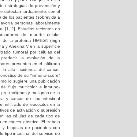
de estrategias de prevención y
e detectan tardíamente, con el
 de los pacientes (sobrevida a
ayoría personas laboralmente
l [1, 2]. Estudios recientes en
rcadores de muerte celular
ar de la proteína HMBG1 (high
na y Anexina V en la superficie
iltrado tumoral por células del
predecir la evolución de la
ores presentes en el infiltrado
la alta incidencia del cáncer
ronostico de su “inmuno-score”
omo lo sugiere una publicación
 de flujo multicolor e inmuno-
, pre-malignas y malignas de la
ia y cáncer de tipo intestinal
l infiltrado de leucocitos en la
tivos de activación o supresión
n las células de cada tipo de
s en cáncer gástrico. El trabajo
e y biopsias de pacientes con
e tipo intestinal del servicio de