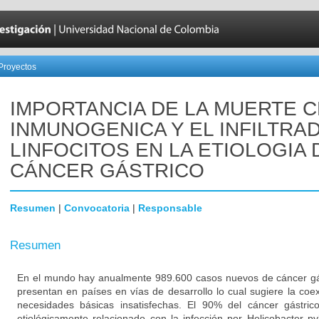
Proyectos
IMPORTANCIA DE LA MUERTE 
INMUNOGENICA Y EL INFILTRA
LINFOCITOS EN LA ETIOLOGIA 
CÁNCER GÁSTRICO
Resumen
|
Convocatoria
|
Responsable
Resumen
En el mundo hay anualmente 989.600 casos nuevos de cáncer gás
presentan en países en vías de desarrollo lo cual sugiere la coe
necesidades básicas insatisfechas. El 90% del cáncer gástrico
etiológicamente relacionado con la infección por Helicobacter pyl