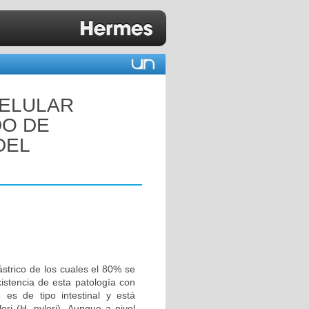
CELULAR
DO DE
DEL
trico de los cuales el 80% se
xistencia de esta patología con
 es de tipo intestinal y está
ori (H. pylori). Aunque a nivel