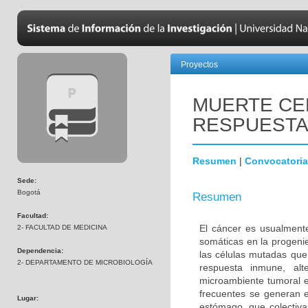
Proyectos
MUERTE CE
RESPUESTA
Resumen
|
Convocatoria
Sede:
Bogotá
Resumen
Facultad:
El cáncer es usualment
2- FACULTAD DE MEDICINA
somáticas en la progenie
Dependencia:
las células mutadas que
2- DEPARTAMENTO DE MICROBIOLOGÍA
respuesta inmune, alte
microambiente tumoral e
frecuentes se generan en
Lugar:
estómago, que colectiv