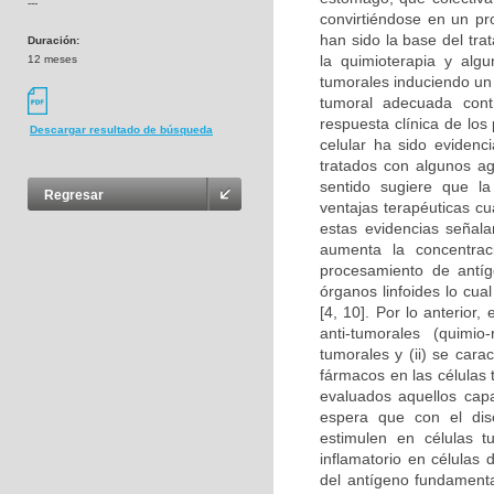
---
convirtiéndose en un pro
han sido la base del tr
Duración:
la quimioterapia y alg
12 meses
tumorales induciendo un 
tumoral adecuada cont
respuesta clínica de lo
Descargar resultado de búsqueda
celular ha sido eviden
tratados con algunos ag
sentido sugiere que la
Regresar
ventajas terapéuticas c
estas evidencias señala
aumenta la concentraci
procesamiento de antíge
órganos linfoides lo cua
[4, 10]. Por lo anterior
anti-tumorales (quimio
tumorales y (ii) se cara
fármacos en las células 
evaluados aquellos cap
espera que con el dise
estimulen en células 
inflamatorio en células
del antígeno fundamenta