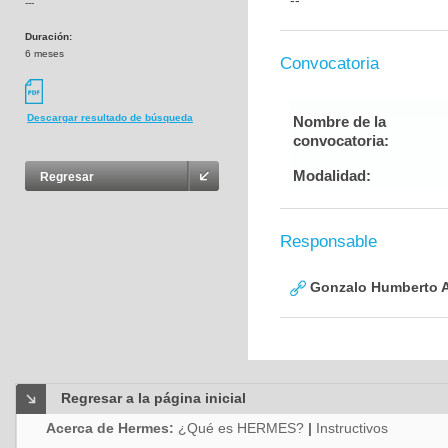
--
---
Duración:
6 meses
Convocatoria
Descargar resultado de búsqueda
Nombre de la
convocatoria:
Modalidad:
Regresar
Responsable
Gonzalo Humberto A
Regresar a la página inicial
Acerca de Hermes:
¿Qué es HERMES?
|
Instructivos