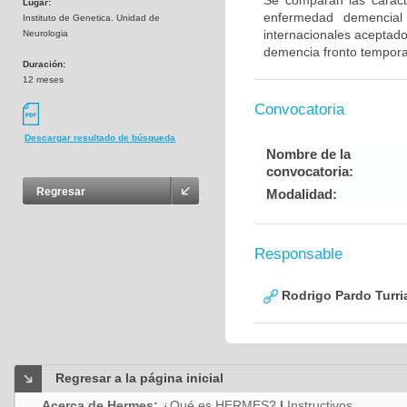
Se comparan las caracte
Lugar:
enfermedad demencial 
Instituto de Genetica. Unidad de
internacionales aceptad
Neurologia
demencia fronto tempora
Duración:
12 meses
Convocatoria
Descargar resultado de búsqueda
Nombre de la
convocatoria:
Regresar
Modalidad:
Responsable
Rodrigo Pardo Turri
Regresar a la página inicial
Acerca de Hermes:
¿Qué es HERMES?
|
Instructivos