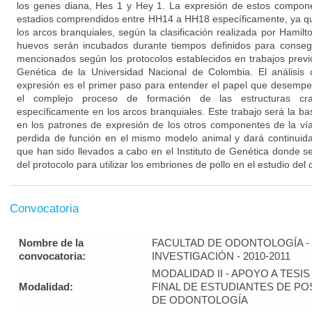
los genes diana, Hes 1 y Hey 1. La expresión de estos compone
estadios comprendidos entre HH14 a HH18 específicamente, ya qu
los arcos branquiales, según la clasificación realizada por Hami
huevos serán incubados durante tiempos definidos para conseg
mencionados según los protocolos establecidos en trabajos previo
Genética de la Universidad Nacional de Colombia. El análisis c
expresión es el primer paso para entender el papel que desempe
el complejo proceso de formación de las estructuras cran
específicamente en los arcos branquiales. Este trabajo será la ba
en los patrones de expresión de los otros componentes de la ví
perdida de función en el mismo modelo animal y dará continuida
que han sido llevados a cabo en el Instituto de Genética donde s
del protocolo para utilizar los embriones de pollo en el estudio del 
Convocatoria
Nombre de la
FACULTAD DE ODONTOLOGÍA - 
convocatoria:
INVESTIGACIÓN - 2010-2011
MODALIDAD II - APOYO A TESI
Modalidad:
FINAL DE ESTUDIANTES DE P
DE ODONTOLOGÍA