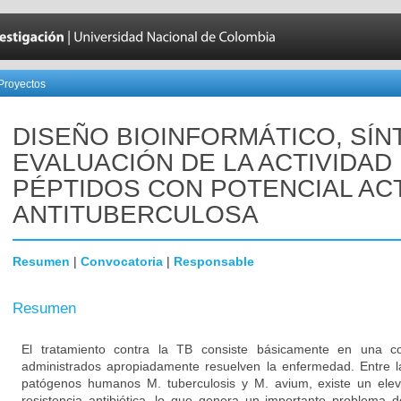
Proyectos
DISEÑO BIOINFORMÁTICO, SÍN
EVALUACIÓN DE LA ACTIVIDAD
PÉPTIDOS CON POTENCIAL AC
ANTITUBERCULOSA
Resumen
|
Convocatoria
|
Responsable
Resumen
El tratamiento contra la TB consiste básicamente en una 
administrados apropiadamente resuelven la enfermedad. Entre la
patógenos humanos M. tuberculosis y M. avium, existe un ele
resistencia antibiótica, lo que genera un importante problema d