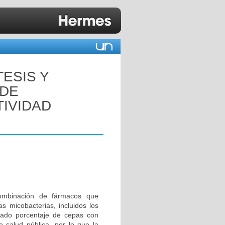
TESIS Y
 DE
TIVIDAD
combinación de fármacos que
s micobacterias, incluidos los
vado porcentaje de cepas con
e salud pública, por lo que la