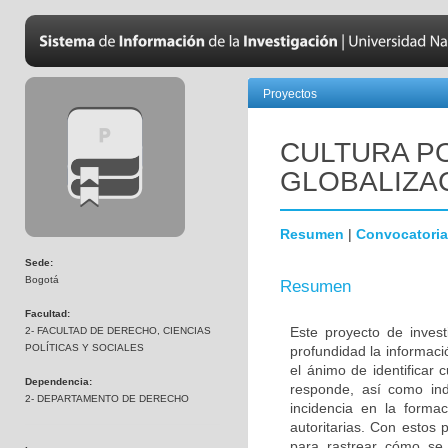
Proyectos
CULTURA PO
GLOBALIZA
Resumen
|
Convocatoria
Sede:
Bogotá
Resumen
Facultad:
Este proyecto de inves
2- FACULTAD DE DERECHO, CIENCIAS
POLÍTICAS Y SOCIALES
profundidad la informac
el ánimo de identificar 
Dependencia:
responde, así como ind
2- DEPARTAMENTO DE DERECHO
incidencia en la forma
autoritarias. Con estos
para rastrear cómo se