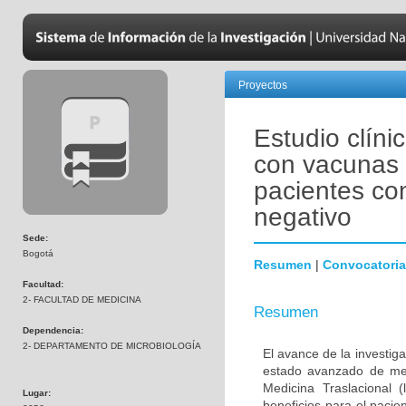
Proyectos
Estudio clíni
con vacunas 
pacientes co
negativo
Sede:
Bogotá
Resumen
|
Convocatoria
Facultad:
2- FACULTAD DE MEDICINA
Resumen
Dependencia:
2- DEPARTAMENTO DE MICROBIOLOGÍA
El avance de la investig
estado avanzado de met
Medicina Traslacional 
Lugar:
beneficios para el pacie