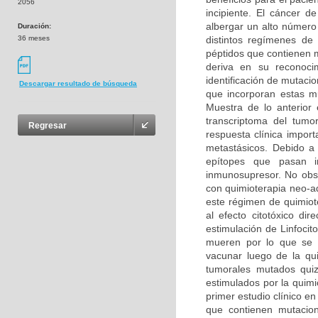
2056
incipiente. El cáncer 
albergar un alto número
Duración:
36 meses
distintos regímenes de
péptidos que contienen 
deriva en su reconoci
identificación de mutaci
Descargar resultado de búsqueda
que incorporan estas mu
Muestra de lo anterior
transcriptoma del tumo
Regresar
respuesta clínica impo
metastásicos. Debido a
epítopes que pasan i
inmunosupresor. No obst
con quimioterapia neo-a
este régimen de quimiote
al efecto citotóxico di
estimulación de Linfoci
mueren por lo que se 
vacunar luego de la qui
tumorales mutados quizá
estimulados por la quimi
primer estudio clínico 
que contienen mutacio