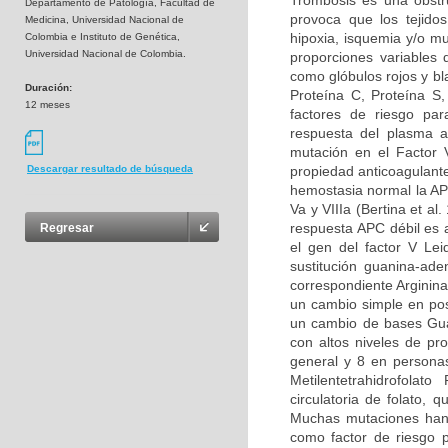
Trombosis es una obstru
Departamento de Patología, Facultad de
provoca que los tejidos
Medicina, Universidad Nacional de
hipoxia, isquemia y/o m
Colombia e Instituto de Genética,
Universidad Nacional de Colombia.
proporciones variables
como glóbulos rojos y bl
Duración:
Proteína C, Proteína S
12 meses
factores de riesgo par
respuesta del plasma a
mutación en el Factor 
propiedad anticoagulante
Descargar resultado de búsqueda
hemostasia normal la APC
Va y VIIIa (Bertina et al
respuesta APC débil es 
Regresar
el gen del factor V Le
sustitución guanina-ad
correspondiente Arginina
un cambio simple en pos
un cambio de bases Guan
con altos niveles de pr
general y 8 en persona
Metilentetrahidrofolat
circulatoria de folato,
Muchas mutaciones han 
como factor de riesgo p