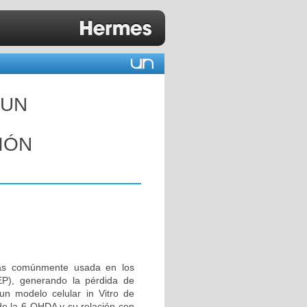
 UN
IÓN
más comúnmente usada en los
P), generando la pérdida de
un modelo celular in Vitro de
de la 6-OHDA y su relación con