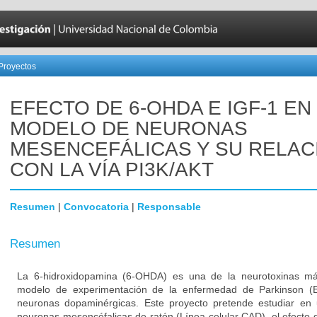
Proyectos
EFECTO DE 6-OHDA E IGF-1 EN
MODELO DE NEURONAS
MESENCEFÁLICAS Y SU RELAC
CON LA VÍA PI3K/AKT
Resumen
|
Convocatoria
|
Responsable
Resumen
La 6-hidroxidopamina (6-OHDA) es una de la neurotoxinas 
modelo de experimentación de la enfermedad de Parkinson (E
neuronas dopaminérgicas. Este proyecto pretende estudiar en 
neuronas mesencéfalicas de ratón (Línea celular CAD), el efecto 