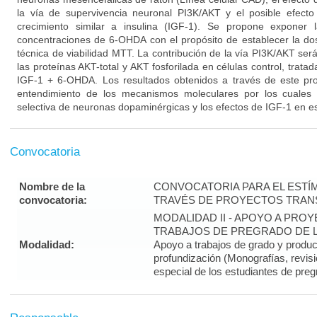
la vía de supervivencia neuronal PI3K/AKT y el posible efecto
crecimiento similar a insulina (IGF-1). Se propone exponer 
concentraciones de 6-OHDA con el propósito de establecer la dos
técnica de viabilidad MTT. La contribución de la vía PI3K/AKT se
las proteínas AKT-total y AKT fosforilada en células control, trat
IGF-1 + 6-OHDA. Los resultados obtenidos a través de este pro
entendimiento de los mecanismos moleculares por los cuales
selectiva de neuronas dopaminérgicas y los efectos de IGF-1 en es
Convocatoria
Nombre de la
CONVOCATORIA PARA EL ESTÍM
convocatoria:
TRAVÉS DE PROYECTOS TRANS
MODALIDAD II - APOYO A PR
TRABAJOS DE PREGRADO DE LA
Modalidad:
Apoyo a trabajos de grado y produ
profundización (Monografías, revisi
especial de los estudiantes de preg