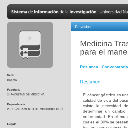
Proyectos
Medicina Tra
para el manej
Resumen
|
Convocatoria
Sede:
Bogotá
Resumen
Facultad:
El cáncer gástrico es un
2- FACULTAD DE MEDICINA
calidad de vida del pac
Dependencia:
existe la necesidad d
2- DEPARTAMENTO DE MICROBIOLOGÍA
determinar un cambio 
enfermedad. En el mun
cuales el 80% se presen
Lugar:
hay una coexistencia de