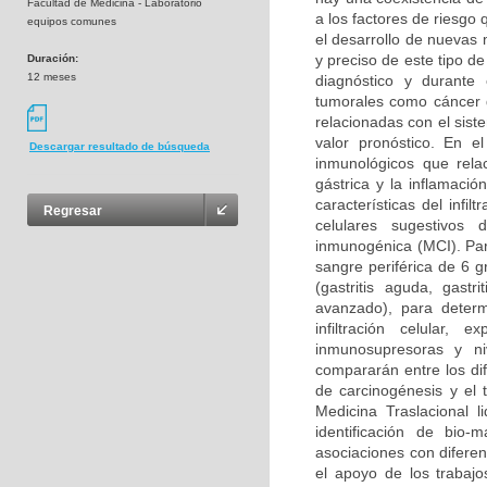
Facultad de Medicina - Laboratorio
a los factores de riesgo
equipos comunes
el desarrollo de nuevas
y preciso de este tipo d
Duración:
12 meses
diagnóstico y durante
tumorales como cáncer d
relacionadas con el sis
valor pronóstico. En e
Descargar resultado de búsqueda
inmunológicos que rela
gástrica y la inflamació
características del infi
Regresar
celulares sugestivos 
inmunogénica (MCI). Para
sangre periférica de 6 g
(gastritis aguda, gastri
avanzado), para determ
infiltración celular,
inmunosupresoras y ni
compararán entre los dif
de carcinogénesis y el 
Medicina Traslacional l
identificación de bio-
asociaciones con difere
el apoyo de los trabajo