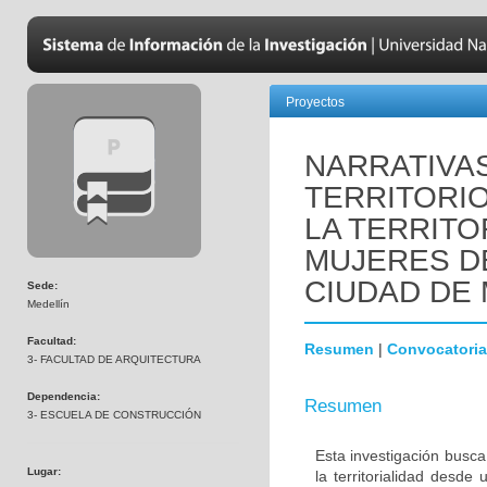
Proyectos
NARRATIVA
TERRITORI
LA TERRITO
MUJERES DE
CIUDAD DE 
Sede:
Medellín
Facultad:
Resumen
|
Convocatoria
3- FACULTAD DE ARQUITECTURA
Dependencia:
Resumen
3- ESCUELA DE CONSTRUCCIÓN
Esta investigación busc
Lugar:
la territorialidad desd