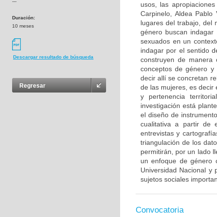
---
usos, las apropiaciones
Carpinelo, Aldea Pablo
Duración:
lugares del trabajo, de
10 meses
género buscan indagar s
sexuados en un contexto
indagar por el sentido d
Descargar resultado de búsqueda
construyen de manera di
conceptos de género y t
decir allí se concretan r
Regresar
de las mujeres, es decir 
y pertenencia territor
investigación está plan
el diseño de instrument
cualitativa a partir de
entrevistas y cartografía
triangulación de los dat
permitirán, por un lado 
un enfoque de género c
Universidad Nacional y p
sujetos sociales importan
Convocatoria