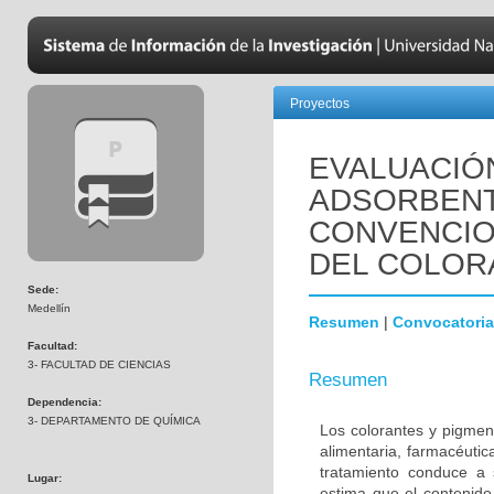
Proyectos
EVALUACIÓ
ADSORBENT
CONVENCIO
DEL COLOR
Sede:
Medellín
Resumen
|
Convocatoria
Facultad:
3- FACULTAD DE CIENCIAS
Resumen
Dependencia:
3- DEPARTAMENTO DE QUÍMICA
Los colorantes y pigmen
alimentaria, farmacéutic
tratamiento conduce a 
Lugar:
estima que el contenido