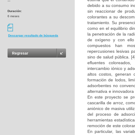
---
debido a su consumo inc
sin reaccionar de produ
Duración:
6 meses
colorantes a su descomp
tratamiento. Su presenci
como en el equilibrio d
la penetración de la rad
Descargar resultado de búsqueda
de oxígeno y con ello 
compuestos han mostr
repercusiones lesivas p
Regresar
sino de salud pública. [
efluentes coloreados, 
intercambio iónico y ad
altos costos, generan 
formación de lodos, lim
adsorbentes no convenci
alternativa e innovadora 
En este proyecto se pr
cascarilla de arroz, com
aniónico de masiva utili
del proceso de adsorc
herramientas estadístic
remoción de este coloran
En particular, las vari