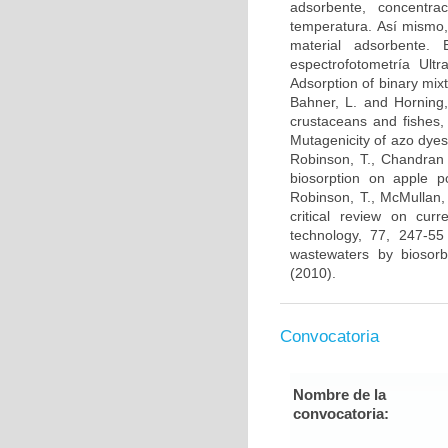
adsorbente, concentra
temperatura. Así mismo,
material adsorbente. 
espectrofotometría Ultr
Adsorption of binary mix
Bahner, L. and Horning, 
crustaceans and fishes, 
Mutagenicity of azo dyes:
Robinson, T., Chandran 
biosorption on apple 
Robinson, T., McMullan, 
critical review on cur
technology, 77, 247-55 
wastewaters by biosor
(2010).
Convocatoria
Nombre de la
convocatoria: