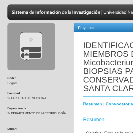
Proyectos
IDENTIFIC
MIEMBROS 
Micobacteriu
BIOPSIAS 
CONSERVAD
Sede:
Bogotá
SANTA CLA
Facultad:
2- FACULTAD DE MEDICINA
Resumen
|
Convocatoria
Dependencia:
2- DEPARTAMENTO DE MICROBIOLOGÍA
Resumen
Lugar: