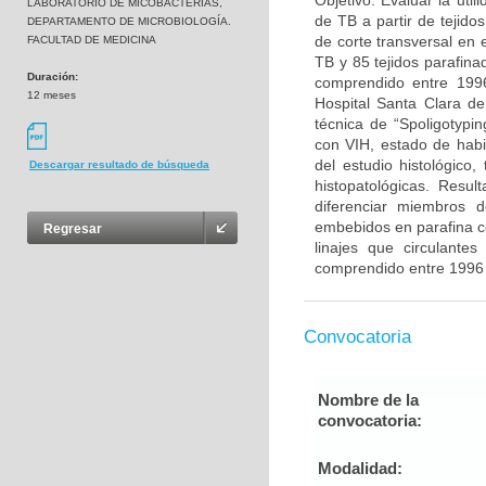
Objetivo: Evaluar la uti
LABORATORIO DE MICOBACTERIAS,
de TB a partir de tejido
DEPARTAMENTO DE MICROBIOLOGÍA.
de corte transversal en 
FACULTAD DE MEDICINA
TB y 85 tejidos parafina
Duración:
comprendido entre 1996
12 meses
Hospital Santa Clara de
técnica de “Spoligotypi
con VIH, estado de habit
del estudio histológico,
Descargar resultado de búsqueda
histopatológicas. Resu
diferenciar miembros 
embebidos en parafina co
Regresar
linajes que circulante
comprendido entre 1996 
Convocatoria
Nombre de la
convocatoria:
Modalidad: