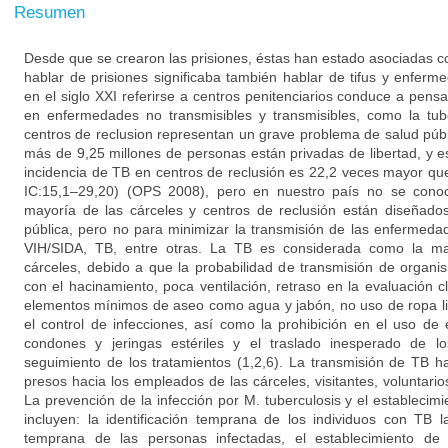
Resumen
Desde que se crearon las prisiones, éstas han estado asociadas c
hablar de prisiones significaba también hablar de tifus y enfer
en el siglo XXI referirse a centros penitenciarios conduce a pensa
en enfermedades no transmisibles y transmisibles, como la tube
centros de reclusion representan un grave problema de salud púb
más de 9,25 millones de personas están privadas de libertad, y
incidencia de TB en centros de reclusión es 22,2 veces mayor qu
IC:15,1–29,20) (OPS 2008), pero en nuestro país no se conoc
mayoría de las cárceles y centros de reclusión están diseñado
pública, pero no para minimizar la transmisión de las enfermedad
VIH/SIDA, TB, entre otras. La TB es considerada como la m
cárceles, debido a que la probabilidad de transmisión de organ
con el hacinamiento, poca ventilación, retraso en la evaluación c
elementos mínimos de aseo como agua y jabón, no uso de ropa limp
el control de infecciones, así como la prohibición en el uso d
condones y jeringas estériles y el traslado inesperado de los
seguimiento de los tratamientos (1,2,6). La transmisión de TB 
presos hacia los empleados de las cárceles, visitantes, voluntarios
La prevención de la infección por M. tuberculosis y el establecim
incluyen: la identificación temprana de los individuos con TB la
temprana de las personas infectadas, el establecimiento de 