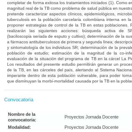
completar de forma exitosa los tratamientos iniciados (1). Como 
magnitud real de la TB como problema de salud pública en nuestra
pretende caracterizar aspectos clínicos, epidemiológicos, microb
tuberculosis en la población carcelaria colombiana interna en l
proponer estrategias de control de la TB en estas poblaciones. P
realizarán las siguientes acciones: búsqueda activa de SR;
(baciloscopia seriada de esputo y cultivo); determinación de la sus
a fármacos antituberculosos de primera y segunda línea; descripci
y sintomatología de los individuos SR; determinación de la prevale
población de estudio; estimación de la magnitud de la co-infe
evaluación de la situación del programa de TB en la cárcel La P
Los resultados del presente estudio permitirán generar un proce
de la TB, en las cárceles del país, alertando al Sistema Naciona
imperante dentro de esta población vulnerable, para poder toma
que disminuyan la morbi-mortalidad causada por la TB en la poblaci
Convocatoria
Nombre de la
Proyectos Jornada Docente
convocatoria:
Modalidad:
Proyectos Jornada Docente