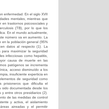
on enfermedad. En el siglo XVII
medades mentales, mientras que
r en trastornos psicosociales y
rculosis (TB), por lo que los
lica. En el mundo actualmente,
 este número va en aumento. La
e en la población general (95%
en datos al respecto (1). La
s para maximizar la seguridad
es infecciosas como hepatitis,
ayor causa de muerte en las
ismos patógenos se incrementa
línica, acceso disminuído a los
ia, insuficiente experticia en
e elementos de seguridad como
 prisioneros que dificulta el
ha sido documentada desde los
 y entre otros presidiarios (2).
iento de las medidas de control
tente y activa, el aislamiento
áreas aireadas y el permitir