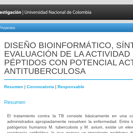
Proyectos
DISEÑO BIOINFORMÁTICO, SÍN
EVALUACIÓN DE LA ACTIVIDAD
PÉPTIDOS CON POTENCIAL AC
ANTITUBERCULOSA
Resumen
|
Convocatoria
|
Responsable
Resumen
El tratamiento contra la TB consiste básicamente en una 
administrados apropiadamente resuelven la enfermedad. Entre la
patógenos humanos M. tuberculosis y M. avium, existe un ele
resistencia antibiótica, lo que genera un importante problema d