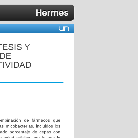
TESIS Y
 DE
TIVIDAD
combinación de fármacos que
s micobacterias, incluidos los
vado porcentaje de cepas con
e salud pública, por lo que la