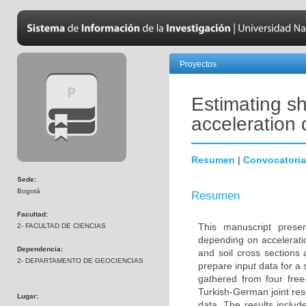
Proyectos
Estimating sh
acceleration 
Resumen
|
Convocatoria
Sede:
Bogotá
Resumen
Facultad:
This manuscript prese
2- FACULTAD DE CIENCIAS
depending on acceleratio
Dependencia:
and soil cross sections
2- DEPARTAMENTO DE GEOCIENCIAS
prepare input data for a
gathered from four free
Turkish-German joint res
Lugar:
data. The results includ