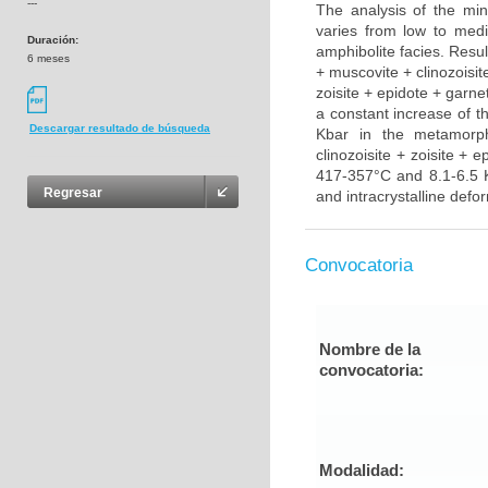
---
The analysis of the mi
varies from low to med
Duración:
amphibolite facies. Resul
6 meses
+ muscovite + clinozoisit
zoisite + epidote + garne
a constant increase of 
Descargar resultado de búsqueda
Kbar in the metamorph
clinozoisite + zoisite + 
417-357°C and 8.1-6.5 K
Regresar
and intracrystalline defo
Convocatoria
Nombre de la
convocatoria:
Modalidad: