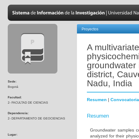
Proyectos
A multivariat
physicochemic
groundwater 
district, Cauv
Nadu, India
Sede:
Bogotá
Facultad:
Resumen
|
Convocatoria
2- FACULTAD DE CIENCIAS
Dependencia:
Resumen
2- DEPARTAMENTO DE GEOCIENCIAS
Groundwater samples col
Lugar:
analyzed for their physi