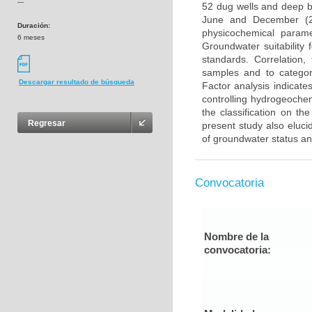
---
52 dug wells and deep 
June and December (20
Duración:
physicochemical para
6 meses
Groundwater suitability
standards. Correlation,
samples and to categor
Descargar resultado de búsqueda
Factor analysis indicate
controlling hydrogeochem
the classification on th
Regresar
present study also eluci
of groundwater status an
Convocatoria
Nombre de la
convocatoria: