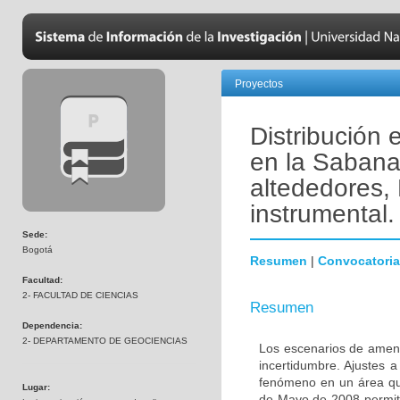
Proyectos
Distribución 
en la Sabana
altededores, 
instrumental.
Sede:
Bogotá
Resumen
|
Convocatoria
Facultad:
2- FACULTAD DE CIENCIAS
Resumen
Dependencia:
2- DEPARTAMENTO DE GEOCIENCIAS
Los escenarios de amena
incertidumbre. Ajustes 
fenómeno en un área qu
Lugar:
de Mayo de 2008 permitió