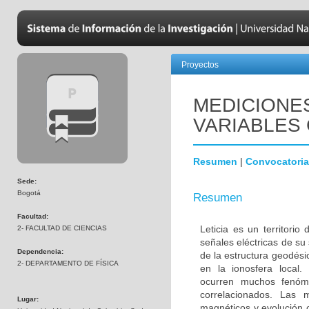
Proyectos
MEDICIONE
VARIABLES 
Resumen
|
Convocatoria
Sede:
Bogotá
Resumen
Facultad:
Leticia es un territori
2- FACULTAD DE CIENCIAS
señales eléctricas de su
Dependencia:
de la estructura geodés
2- DEPARTAMENTO DE FÍSICA
en la ionosfera local. 
ocurren muchos fenóm
correlacionados. Las 
Lugar:
magnéticos y evolución 