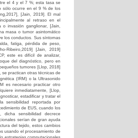
tre el 4 y el 7 %; esta tasa se
o sólo ocurre en el 9 % de los
ing,2017], [Jain, 2019]. El mal
incipalmente al retraso en el
 o invasión ganglionar, [Jain,
una masa o tumor asintomático
uye los conductos. Sus síntomas
lda, fatiga, pérdida de peso,
nho-Ribeiro,2019] [Jain, 2019]
, este es difícil de analizar,
foque del diagnóstico, pero en
 pequeños tumores [Llop, 2018]
 se practican otras técnicas de
ética (IRM) o la Ultrasonido
M es necesario practicar otro
quiere inmediatamente, [Llop,
osticar, estadificar y tratar el
 sensibilidad reportada por
cedimiento de EUS, cuando los
, dicha sensibilidad decrece
acionales serían de gran ayuda
ctura del tejido, estos cambios
dos usando el procesamiento de
ado estrategias computacionales