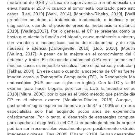
mortalidad de 0,98 y la tasa de supervivencia a 5 años oscila en
eleva hasta el 25,8 % cuando el tumor está localizado, pero est
casos, [Lee, 2019] [Wani, 2014], [Moutinho-Ribeiro, 2019], [Wall
pronóstico se debe al tratamiento inadecuado o ineficaz y pr
diagnóstico, cuando el paciente presenta metástasis a distancia
2019], [Walling,2017]. Por lo general, el CP se presenta como 
hasta que afecta la función del hígado, causa metástasis u obstr
son variables e inespecíficos, como dolor abdominal y de espa
náuseas e ictericia [Dallongeville, 2019] [Llop, 2018], [Mouti
[Walling, 2017]. A pesar de la mejora en el conocimiento del CP
detectar y tratar. El ultrasonido abdominal (UA) es el primer en
muchos casos es imposible visualizar todo el páncreas y detectar
[Takhar, 2004]. En ese caso o cuando la sospecha de CP es fuerte,
imagen como la Tomografía Computada (TC), la Resonancia Magn
endoscópico (EUS por sus siglas en inglés). Con la TC y la IR
examen para hacer biopsia, pero con la EUS, la muestra se ad
2018] [Miura, 2006], por lo que es el único método que permite diagn
CP en el mismo examen [Moutinho-Ribeiro, 2019]. Aunque, la
gastroenterólogos experimentados varía de 87 a 100% en un pro
especialistas solo han adquirido pocos años de experiencia
drásticamente. Por lo tanto, el desarrollo de estrategias comput
para ayudar al diagnóstico del CP. Una patología afecta la arquite
podrían ser irreconocibles visualmente pero posiblemente extraí
imágenes digitales, [Das, 2008], [Zhang, 2010]. Se han desarroll