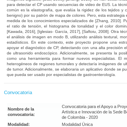
para detectar el CP usando secuencias de video de EUS. La técn
común es la elastografía, que evalúa la rigidez de los tejidos y 
benigno) por su patrón de mapa de colores. Pero, esta estrategia
medida de los conocimientos especializados de [Zhang, 2010]. Par
el ratio de tensión, el histograma de tonalidad y el color domin
[Kawada, 2016], [Iglesias- García, 2017], [Saftoiu, 2008]. Otra té
el análisis de imagen en modo B, utilizando análisis textural, m
estadísticos. En este contexto, este proyecto propone una estr
apoyar el diagnóstico de CP, detectando con una alta precisión 
de ultrasonido endoscópico. Adicionalmente, se presenta la posib
como una herramienta para formar nuevos especialistas. El mé
heterogéneos de regiones tumorales y detectaría imágenes de ult
de tumor. Adicionalmente, se elaboraria un aplicativo donde se pu
que pueda ser usado por especialistas de gastroenterología.
Convocatoria
Convocatoria para el Apoyo a Proy
Nombre de la
Artística e Innovación de la Sede 
convocatoria:
de Colombia - 2020
Modalidad:
Modalidad Única