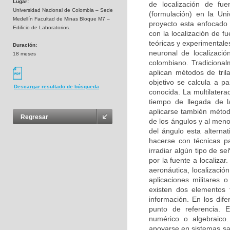
Lugar:
de localización de fue
Universidad Nacional de Colombia – Sede
(formulación) en la U
Medellín Facultad de Minas Bloque M7 –
proyecto esta enfocado 
Edificio de Laboratorios.
con la localización de f
teóricas y experimentale
Duración:
neuronal de localizació
18 meses
colombiano. Tradicional
aplican métodos de trila
objetivo se calcula a p
Descargar resultado de búsqueda
conocida. La multilatera
tiempo de llegada de l
aplicarse también métod
Regresar
de los ángulos y al meno
del ángulo esta alterna
hacerse con técnicas pa
irradiar algún tipo de se
por la fuente a localiza
aeronáutica, localizació
aplicaciones militares o
existen dos elementos 
información. En los di
punto de referencia. 
numérico o algebraico.
apoyarse en sistemas sat