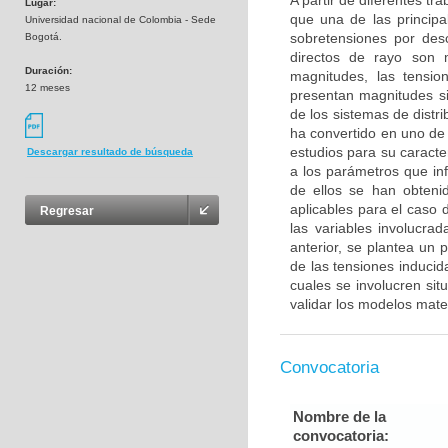
A partir de diferentes t
Lugar:
que una de las principa
Universidad nacional de Colombia - Sede
sobretensiones por desc
Bogotá.
directos de rayo son 
Duración:
magnitudes, las tensi
12 meses
presentan magnitudes si
de los sistemas de distr
ha convertido en uno de 
estudios para su caracte
Descargar resultado de búsqueda
a los parámetros que in
de ellos se han obteni
aplicables para el caso 
Regresar
las variables involucra
anterior, se plantea un 
de las tensiones inducid
cuales se involucren si
validar los modelos mate
Convocatoria
Nombre de la
convocatoria: