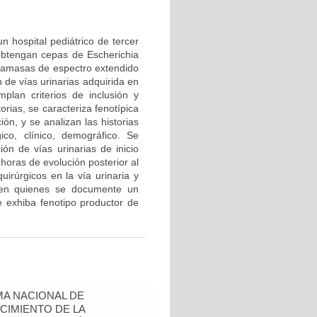
n hospital pediátrico de tercer
 obtengan cepas de Escherichia
ctamasas de espectro extendido
 de vías urinarias adquirida en
lan criterios de inclusión y
rias, se caracteriza fenotípica
n, y se analizan las historias
ico, clínico, demográfico. Se
ión de vías urinarias de inicio
oras de evolución posterior al
uirúrgicos en la vía urinaria y
 en quienes se documente un
e exhiba fenotipo productor de
A NACIONAL DE
CIMIENTO DE LA