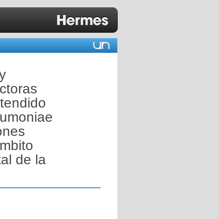
y
ctoras
tendido
eumoniae
ones
ámbito
al de la