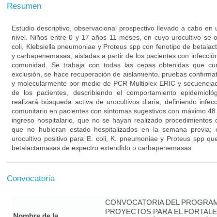
Resumen
Estudio descriptivo, observacional prospectivo llevado a cabo en u
nivel. Niños entre 0 y 17 años 11 meses, en cuyo urocultivo se
coli, Klebsiella pneumoniae y Proteus spp con fenotipo de betala
y carbapenemasas, aisladas a partir de los pacientes con infección
comunidad. Se trabaja con todas las cepas obtenidas que cump
exclusión, se hace recuperación de aislamiento, pruebas confirmato
y molecularmente por medio de PCR Multiplex ERIC y secuenciació
de los pacientes, describiendo el comportamiento epidemiológ
realizará búsqueda activa de urocultivos diaria, definiendo infecc
comunitario en pacientes con síntomas sugestivos con máximo 48 h
ingreso hospitalario, que no se hayan realizado procedimientos q
que no hubieran estado hospitalizados en la semana previa;
urocultivo positivo para E. coli, K. pneumoniae y Proteus spp qu
betalactamasas de espectro extendido o carbapenemasas
Convocatoria
CONVOCATORIA DEL PROGRAM
PROYECTOS PARA EL FORTALE
Nombre de la