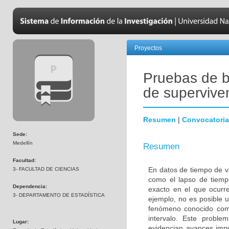
Proyectos
Pruebas de b
de superviven
Resumen
|
Convocatoria
Sede:
Medellín
Resumen
Facultad:
En datos de tiempo de vi
3- FACULTAD DE CIENCIAS
como el lapso de tiempo
Dependencia:
exacto en el que ocurr
3- DEPARTAMENTO DE ESTADÍSTICA
ejemplo, no es posible u
fenómeno conocido como
intervalo. Este proble
Lugar:
evidencian avances impo